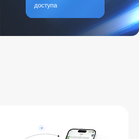
Счет на оплату
PDF
PNG
JPEG