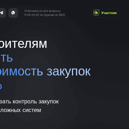
чаем на все вопросы
-18:00 по будням по МСК
лям
ть закупок
ль закупок
стем
и начните
 уже через 15 минут