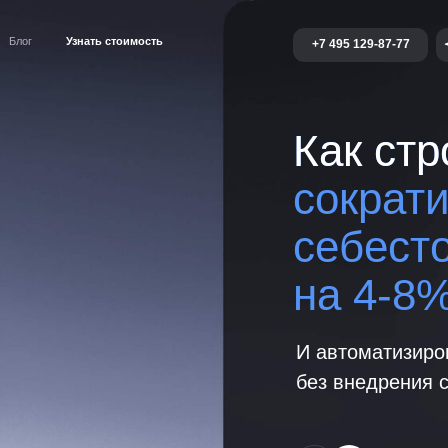
Отве
Узнать стоимость
+7 495 129-87-77
9:00
Как строите
сократить
себестоимос
на 4-8%
И автоматизировать контро
без внедрения сложных си
Подключите
умный bot
контролировать закупку