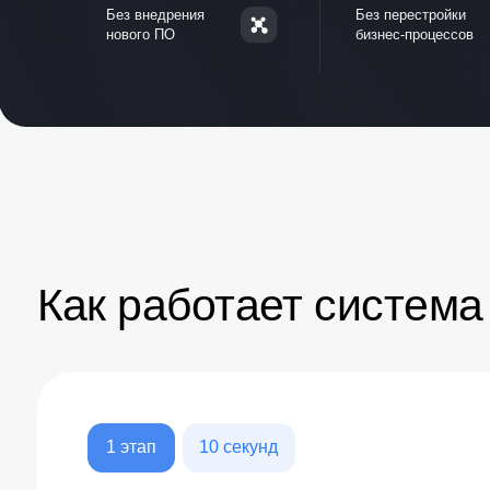
1 этап
10 секунд
Загрузите в бота тендерный
протокол
или счёт поставщи
Подойдёт любой документ, в котором указаны:
ИНН
Номенклатура товара
Единицы измерения
Количество позиций
Тендерный протокол