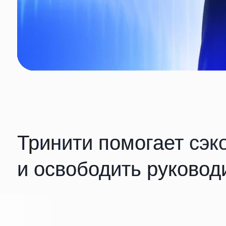
Тринити помогает
сэконо
и освободить руководит