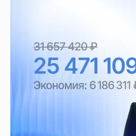
от 7%
и освободить
руководителю
до 10
часов в неделю