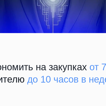
мить на закупках
от 7%
елю
до 10 часов в неделю