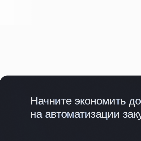
на автоматизации закупо
Без внедрения
Без перестройки
нового ПО
бизнес-процессов
Как работает система